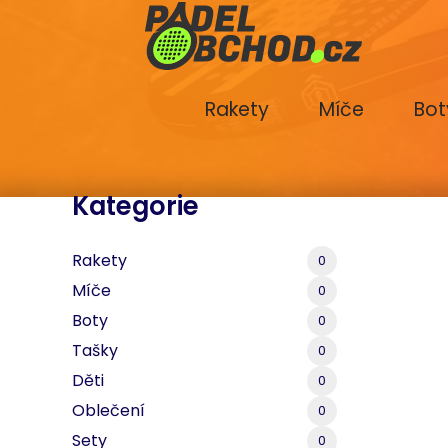
Rakety
Míče
Bot
Kategorie
Rakety
0
Míče
0
Boty
0
Tašky
0
Děti
0
Oblečení
0
Sety
0