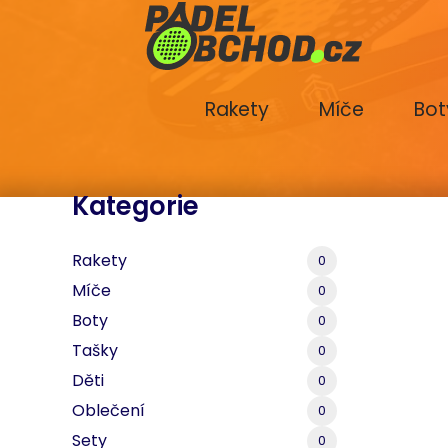
Rakety
Míče
Bot
Kategorie
Rakety
0
Míče
0
Boty
0
Tašky
0
Děti
0
Oblečení
0
Sety
0