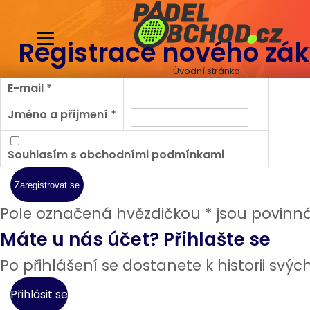
Registrace nového zá
Úvodní stránka
E-mail *
Jméno a příjmení *
Souhlasím s obchodními podmínkami
Pole označená hvězdičkou * jsou povinná
Máte u nás účet? Přihlašte se
Po přihlášení se dostanete k historii svý
Přihlásit se