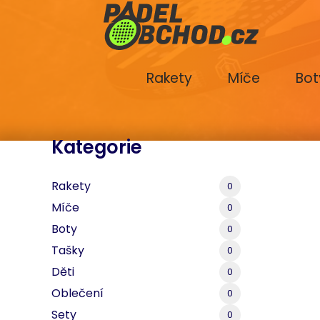
Rakety
Míče
Bot
Kategorie
Rakety
0
Míče
0
Boty
0
Tašky
0
Děti
0
Oblečení
0
Sety
0