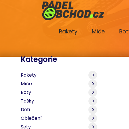
Rakety
Míče
Bot
Kategorie
Rakety
0
Míče
0
Boty
0
Tašky
0
Děti
0
Oblečení
0
Sety
0