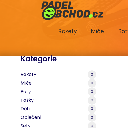
Rakety
Míče
Bot
Kategorie
Rakety
0
Míče
0
Boty
0
Tašky
0
Děti
0
Oblečení
0
Sety
0