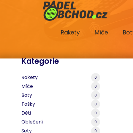
Rakety
Míče
Bot
Kategorie
Rakety
0
Míče
0
Boty
0
Tašky
0
Děti
0
Oblečení
0
Sety
0